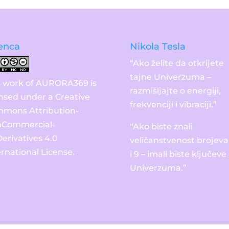
enca
Nikola Tesla
“Ako želite da otkrijete
tajne Univerzuma –
s work of AURORA369 is
razmišljajte o energiji,
ensed under a
Creative
frekvenciji i vibraciji.”
mons Attribution-
Commercial-
“Ako biste znali
erivatives 4.0
veličanstvenost brojeva 
ernational License
.
i 9 – imali biste ključeve
Univerzuma.”