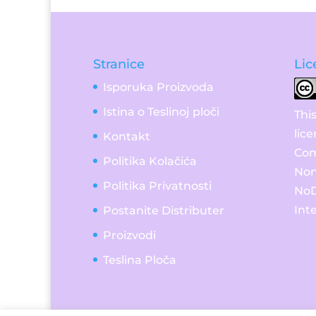
Stranice
Lic
Isporuka Proizvoda
Istina o Teslinoj ploči
Thi
lic
Kontakt
Com
Politika Kolačića
Non
Politika Privatnosti
NoD
Int
Postanite Distributer
Proizvodi
Teslina Ploča