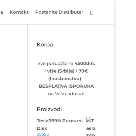
pa
Kontakt
Postanite Distributer
Korpa
Sve porudžbine
4500din.
i više (Srbija) / 79€
(Inostranstvo)
-
BESPLATNA ISPORUKA
na Vašu adresu!
Proizvodi
Tesla369® Purpurni
Disk