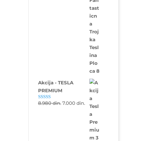
5.00
od 5
Akcija - TESLA
PREMIUM
8.980
din.
7.000
din.
Ocenjeno sa
5.00
od 5