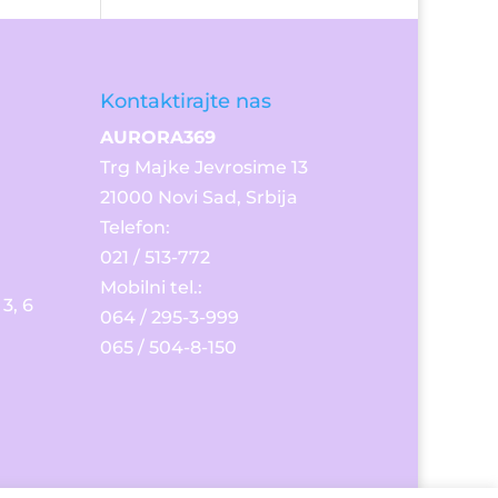
Kontaktirajte nas
AURORA369
Trg Majke Jevrosime 13
21000 Novi Sad, Srbija
Telefon:​
021 / 513-772
Mobilni tel.:
3, 6
064 / 295-3-999
065 / 504-8-150