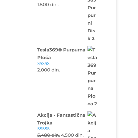
1.500
din.
Ocenjeno sa
5.00
od 5
Tesla369® Purpurna
Ploča
2.000
din.
Ocenjeno sa
4.88
od 5
Akcija - Fantastična
Trojka
5.480
din.
4.500
din.
Ocenjeno sa