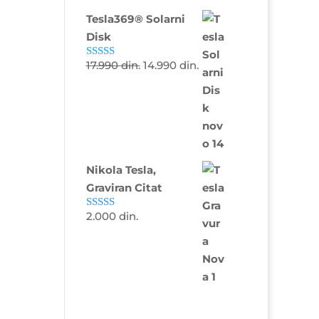
Tesla369® Solarni
Disk
17.990
din.
14.990
din.
Ocenjeno sa
4.81
od 5
Nikola Tesla,
Graviran Citat
2.000
din.
Ocenjeno sa
5.00
od 5