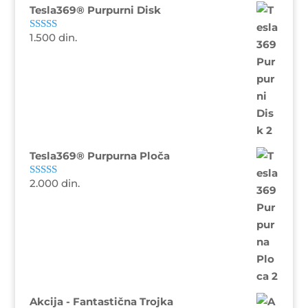
Tesla369® Purpurni Disk
1.500
din.
Ocenjeno sa
5.00
od 5
Tesla369® Purpurna Ploča
2.000
din.
Ocenjeno sa
4.88
od 5
Akcija - Fantastična Trojka