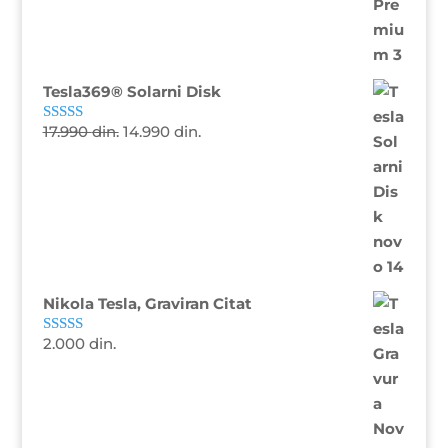
Tesla369® Solarni Disk
17.990
din.
14.990
din.
Ocenjeno sa
4.81
od 5
Nikola Tesla, Graviran Citat
2.000
din.
Ocenjeno sa
5.00
od 5