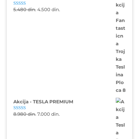
5.480
din.
4.500
din.
Ocenjeno sa
5.00
od 5
Akcija - TESLA PREMIUM
8.980
din.
7.000
din.
Ocenjeno sa
5.00
od 5