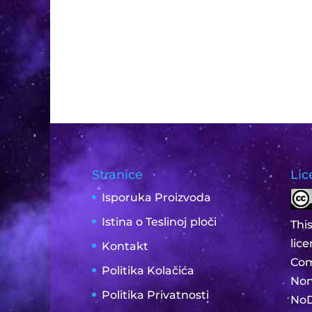
Stranice
Lic
Isporuka Proizvoda
Istina o Teslinoj ploči
Thi
lic
Kontakt
Com
Politika Kolačića
Non
Politika Privatnosti
NoD