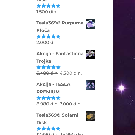
1.500
din.
Ocenjeno
sa
5.00
od
5
Tesla369® Purpurna
Ploča
2.000
din.
Ocenjeno
sa
4.88
od
5
Akcija - Fantastična
Trojka
5.480
din.
4.500
din.
Ocenjeno
sa
5.00
od
5
Akcija - TESLA
PREMIUM
8.980
din.
7.000
din.
Ocenjeno
sa
5.00
od
5
Tesla369® Solarni
Disk
17.990
din.
14.990
din.