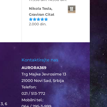
Ocenjeno
sa
4.81
od
5
Nikola Tesla,
Graviran Citat
2.000
din.
Ocenjeno
sa
5.00
od
5
Kontaktirajte nas
AURORA369
Trg Majke Jevrosime 13
21000 Novi Sad, Srbija
Telefon:​
021 / 513-772
Mobilni tel.:
3, 6
064 / 295-3-999