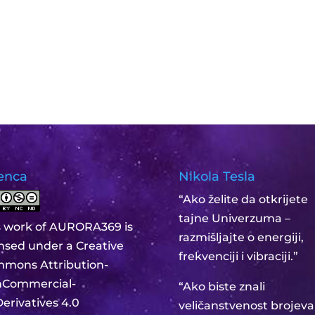
enca
Nikola Tesla
“Ako želite da otkrijete
tajne Univerzuma –
s work of AURORA369 is
razmišljajte o energiji,
ensed under a
Creative
frekvenciji i vibraciji.”
mons Attribution-
Commercial-
“Ako biste znali
erivatives 4.0
veličanstvenost brojeva 