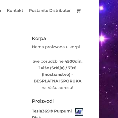
a
Kontakt
Postanite Distributer
Korpa
Nema proizvoda u korpi.
Sve porudžbine
4500din.
i više (Srbija) / 79€
(Inostranstvo)
-
BESPLATNA ISPORUKA
na Vašu adresu!
Proizvodi
Tesla369® Purpurni
Disk