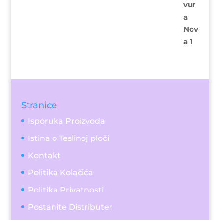
Stranice
Isporuka Proizvoda
Istina o Teslinoj ploči
Kontakt
Politika Kolačića
Politika Privatnosti
Postanite Distributer