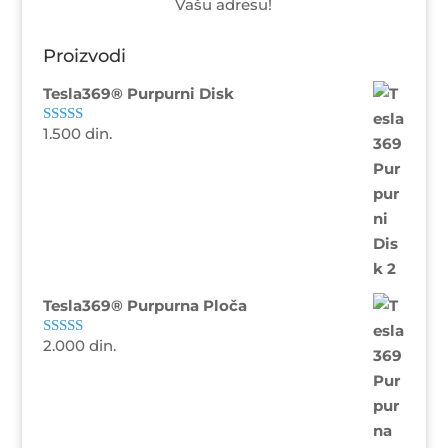
Vašu adresu!
Proizvodi
Tesla369® Purpurni Disk
1.500
din.
Ocenjeno sa
5.00
od 5
Tesla369® Purpurna Ploča
2.000
din.
Ocenjeno sa
4.88
od 5