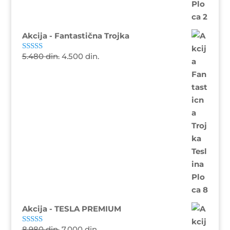
Akcija - Fantastična Trojka
5.480
din.
4.500
din.
Ocenjeno sa
5.00
od 5
Akcija - TESLA PREMIUM
8.980
din.
7.000
din.