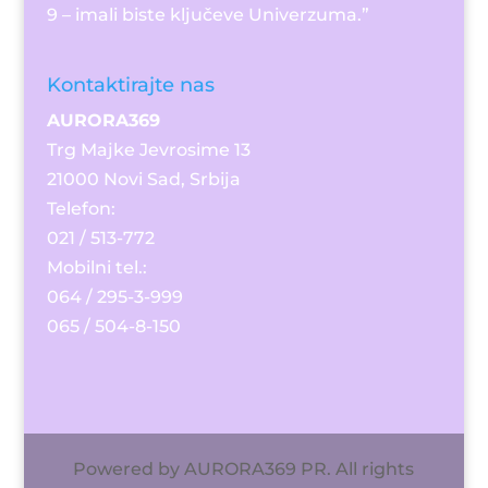
9 – imali biste ključeve Univerzuma.”
Kontaktirajte nas
AURORA369
Trg Majke Jevrosime 13
21000 Novi Sad, Srbija
Telefon:​
021 / 513-772
Mobilni tel.:
064 / 295-3-999
065 / 504-8-150
Powered by AURORA369 PR. All rights