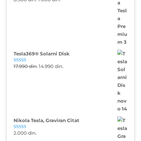
Ocenjeno sa
5.00
od 5
Tesla369® Solarni Disk
17.990
din.
14.990
din.
Ocenjeno sa
4.81
od 5
Nikola Tesla, Graviran Citat
2.000
din.
Ocenjeno sa
5.00
od 5