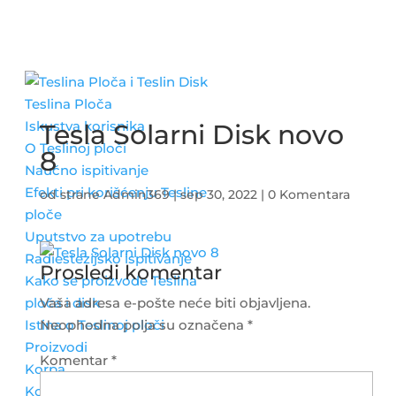
Teslina Ploča
Iskustva korisnika
Tesla Solarni Disk novo
O Teslinoj ploči
8
Naučno ispitivanje
Efekti pri korišćenju Tesline
od strane
Admin369
|
sep 30, 2022
|
0 Komentara
ploče
Uputstvo za upotrebu
Radiestezijsko ispitivanje
Prosledi komentar
Kako se proizvode Teslina
ploča i disk
Vaša adresa e-pošte neće biti objavljena.
Istina o Teslinoj ploči
Neophodna polja su označena
*
Proizvodi
Komentar
*
Korpa
Kontakt