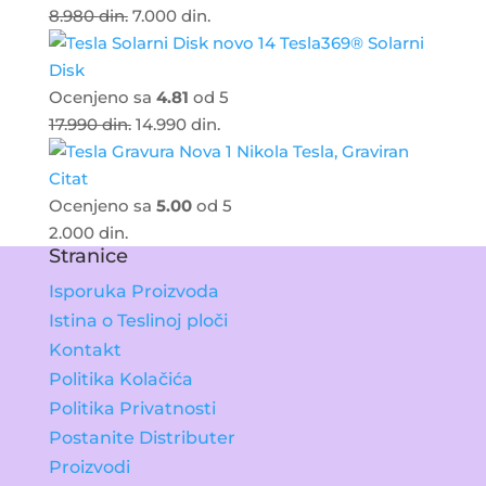
8.980
din.
7.000
din.
Tesla369® Solarni
Disk
Ocenjeno sa
4.81
od 5
17.990
din.
14.990
din.
Nikola Tesla, Graviran
Citat
Ocenjeno sa
5.00
od 5
2.000
din.
Stranice
Isporuka Proizvoda
Istina o Teslinoj ploči
Kontakt
Politika Kolačića
Politika Privatnosti
Postanite Distributer
Proizvodi