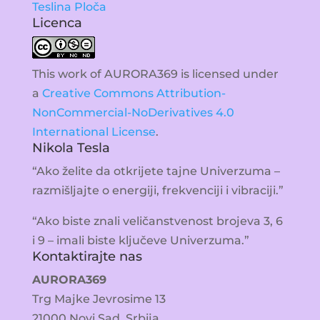
Teslina Ploča
Licenca
This work of AURORA369 is licensed under
a
Creative Commons Attribution-
NonCommercial-NoDerivatives 4.0
International License
.
Nikola Tesla
“Ako želite da otkrijete tajne Univerzuma –
razmišljajte o energiji, frekvenciji i vibraciji.”
“Ako biste znali veličanstvenost brojeva 3, 6
i 9 – imali biste ključeve Univerzuma.”
Kontaktirajte nas
AURORA369
Trg Majke Jevrosime 13
21000 Novi Sad, Srbija