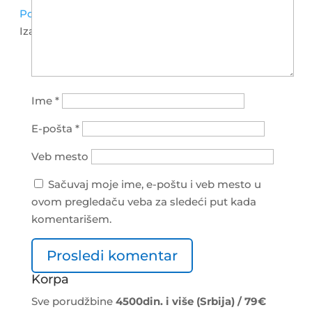
Postanite Distributer
Izaberite stranicu
Ime
*
E-pošta
*
Veb mesto
Sačuvaj moje ime, e-poštu i veb mesto u
ovom pregledaču veba za sledeći put kada
komentarišem.
Korpa
Sve porudžbine
4500din. i više (Srbija) / 79€