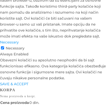
vašem browser-u, obzirom da su esencijalni za osnovne
funkcije sajta. Takođe koristimo third-party kolačiće koji
nam pomažu da analiziramo i razumemo na koji način
koristite sajt. Ovi kolačići će biti sačuvani na vašem
browser-u samo uz vaš pristanak. Imate opciju da ne
prihvatite ove kolačiće, s tim što, neprihvatanje kolačića
može imati efekta na vaše iskustvo dok pregledate sajt.
Necessary
Necessary
Always Enabled
Obavezni kolačići su apsolutno neophodni da bi sajt
funkcionisao efikasno. Ova kategorija kolačića obezbeđuje
osnovne funkcije i sigurnosne mere sajta. Ovi kolačići ne
čuvaju nikakve personalne podatke.
SAVE & ACCEPT
KORPA
Nema proizvoda u korpi.
Cena proizvoda
0
din.