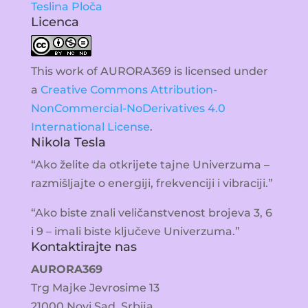
Teslina Ploča
Licenca
This work of AURORA369 is licensed under
a
Creative Commons Attribution-
NonCommercial-NoDerivatives 4.0
International License
.
Nikola Tesla
“Ako želite da otkrijete tajne Univerzuma –
razmišljajte o energiji, frekvenciji i vibraciji.”
“Ako biste znali veličanstvenost brojeva 3, 6
i 9 – imali biste ključeve Univerzuma.”
Kontaktirajte nas
AURORA369
Trg Majke Jevrosime 13
21000 Novi Sad, Srbija