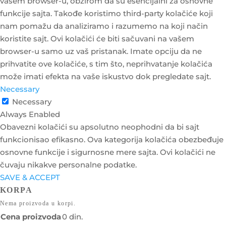
vašem browser-u, obzirom da su esencijalni za osnovne
funkcije sajta. Takođe koristimo third-party kolačiće koji
nam pomažu da analiziramo i razumemo na koji način
koristite sajt. Ovi kolačići će biti sačuvani na vašem
browser-u samo uz vaš pristanak. Imate opciju da ne
prihvatite ove kolačiće, s tim što, neprihvatanje kolačića
može imati efekta na vaše iskustvo dok pregledate sajt.
Necessary
Necessary
Always Enabled
Obavezni kolačići su apsolutno neophodni da bi sajt
funkcionisao efikasno. Ova kategorija kolačića obezbeđuje
osnovne funkcije i sigurnosne mere sajta. Ovi kolačići ne
čuvaju nikakve personalne podatke.
SAVE & ACCEPT
KORPA
Nema proizvoda u korpi.
Cena proizvoda
0
din.