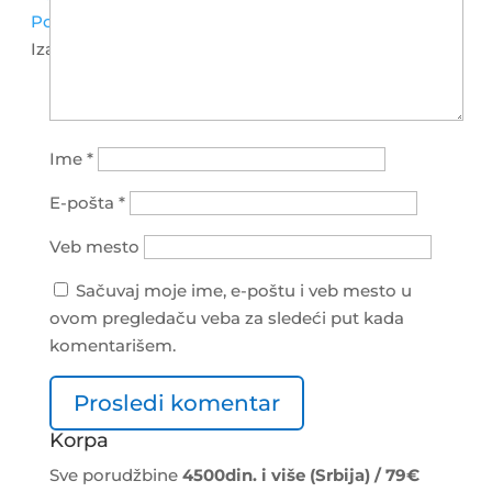
Postanite Distributer
Izaberite stranicu
Ime
*
E-pošta
*
Veb mesto
Sačuvaj moje ime, e-poštu i veb mesto u
ovom pregledaču veba za sledeći put kada
komentarišem.
Korpa
Sve porudžbine
4500din. i više (Srbija) / 79€