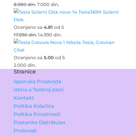
8.980
din.
7.000
din.
Tesla369® Solarni
Disk
Ocenjeno sa
4.81
od 5
17.990
din.
14.990
din.
Nikola Tesla, Graviran
Citat
Ocenjeno sa
5.00
od 5
2.000
din.
Stranice
Isporuka Proizvoda
Istina o Teslinoj ploči
Kontakt
Politika Kolačića
Politika Privatnosti
Postanite Distributer
Proizvodi