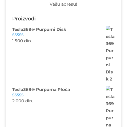
Vašu adresu!
Proizvodi
Tesla369® Purpurni Disk
1.500
din.
Ocenjeno sa
5.00
od 5
Tesla369® Purpurna Ploča
2.000
din.
Ocenjeno sa
4.88
od 5