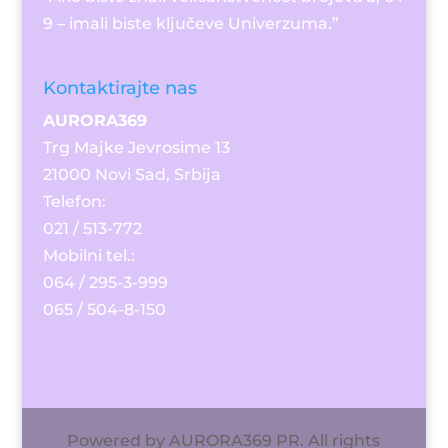
9 – imali biste ključeve Univerzuma.”
Kontaktirajte nas
AURORA369
Trg Majke Jevrosime 13
21000 Novi Sad, Srbija
Telefon:​
021 / 513-772
Mobilni tel.:
064 / 295-3-999
065 / 504-8-150
Powered by AURORA369 PR. All rights