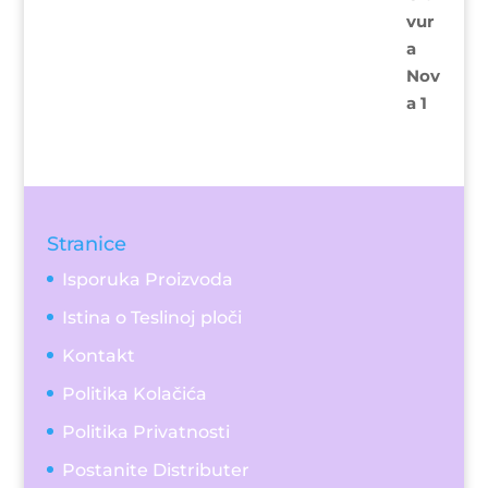
5.00
od 5
Stranice
Isporuka Proizvoda
Istina o Teslinoj ploči
Kontakt
Politika Kolačića
Politika Privatnosti
Postanite Distributer