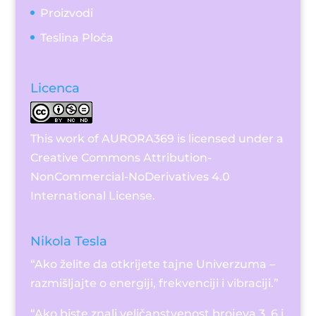
Proizvodi
Teslina Ploča
Licenca
This work of AURORA369 is licensed under a
Creative Commons Attribution-
NonCommercial-NoDerivatives 4.0
International License
.
Nikola Tesla
“Ako želite da otkrijete tajne Univerzuma –
razmišljajte o energiji, frekvenciji i vibraciji.”
“Ako biste znali veličanstvenost brojeva 3, 6 i