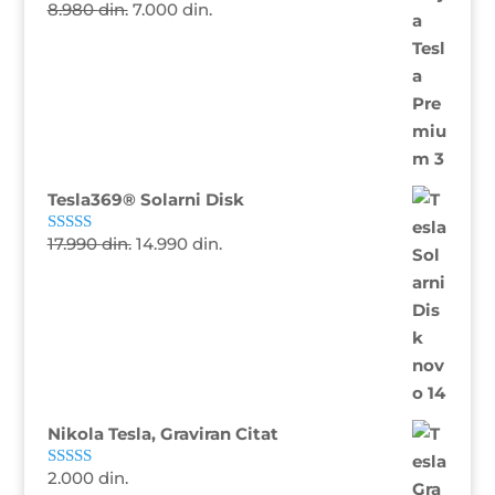
8.980
din.
7.000
din.
Ocenjeno sa
5.00
od 5
Tesla369® Solarni Disk
17.990
din.
14.990
din.
Ocenjeno sa
4.81
od 5
Nikola Tesla, Graviran Citat
2.000
din.
Ocenjeno sa