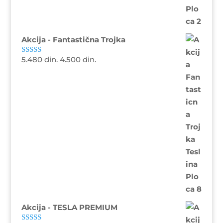
Akcija - Fantastična Trojka
5.480
din.
4.500
din.
Ocenjeno sa
5.00
od 5
Akcija - TESLA PREMIUM